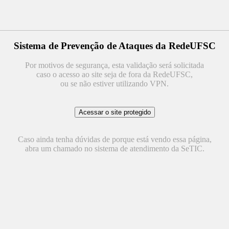
Sistema de Prevenção de Ataques da RedeUFSC
Por motivos de segurança, esta validação será solicitada
caso o acesso ao site seja de fora da RedeUFSC,
ou se não estiver utilizando VPN.
Caso ainda tenha dúvidas de porque está vendo essa página,
abra um chamado no sistema de atendimento da SeTIC.