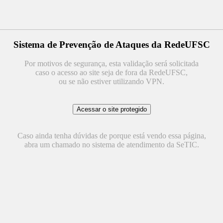
Sistema de Prevenção de Ataques da RedeUFSC
Por motivos de segurança, esta validação será solicitada
caso o acesso ao site seja de fora da RedeUFSC,
ou se não estiver utilizando VPN.
Caso ainda tenha dúvidas de porque está vendo essa página,
abra um chamado no sistema de atendimento da SeTIC.