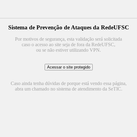
Sistema de Prevenção de Ataques da RedeUFSC
Por motivos de segurança, esta validação será solicitada
caso o acesso ao site seja de fora da RedeUFSC,
ou se não estiver utilizando VPN.
Caso ainda tenha dúvidas de porque está vendo essa página,
abra um chamado no sistema de atendimento da SeTIC.