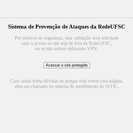
Sistema de Prevenção de Ataques da RedeUFSC
Por motivos de segurança, esta validação será solicitada
caso o acesso ao site seja de fora da RedeUFSC,
ou se não estiver utilizando VPN.
Caso ainda tenha dúvidas de porque está vendo essa página,
abra um chamado no sistema de atendimento da SeTIC.