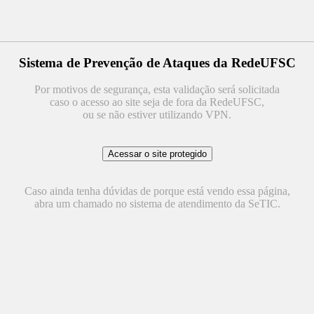
Sistema de Prevenção de Ataques da RedeUFSC
Por motivos de segurança, esta validação será solicitada
caso o acesso ao site seja de fora da RedeUFSC,
ou se não estiver utilizando VPN.
Caso ainda tenha dúvidas de porque está vendo essa página,
abra um chamado no sistema de atendimento da SeTIC.