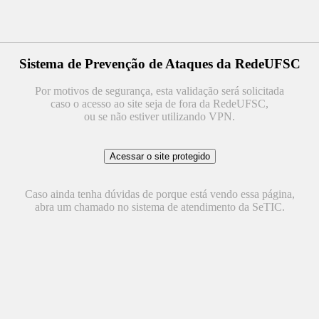
Sistema de Prevenção de Ataques da RedeUFSC
Por motivos de segurança, esta validação será solicitada
caso o acesso ao site seja de fora da RedeUFSC,
ou se não estiver utilizando VPN.
Caso ainda tenha dúvidas de porque está vendo essa página,
abra um chamado no sistema de atendimento da SeTIC.