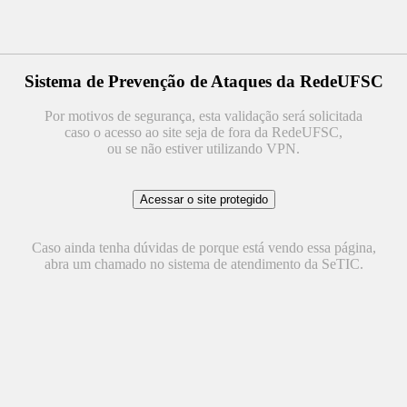
Sistema de Prevenção de Ataques da RedeUFSC
Por motivos de segurança, esta validação será solicitada
caso o acesso ao site seja de fora da RedeUFSC,
ou se não estiver utilizando VPN.
Caso ainda tenha dúvidas de porque está vendo essa página,
abra um chamado no sistema de atendimento da SeTIC.