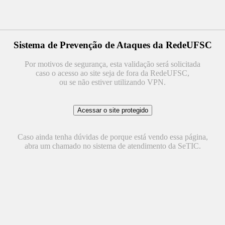
Sistema de Prevenção de Ataques da RedeUFSC
Por motivos de segurança, esta validação será solicitada
caso o acesso ao site seja de fora da RedeUFSC,
ou se não estiver utilizando VPN.
Caso ainda tenha dúvidas de porque está vendo essa página,
abra um chamado no sistema de atendimento da SeTIC.