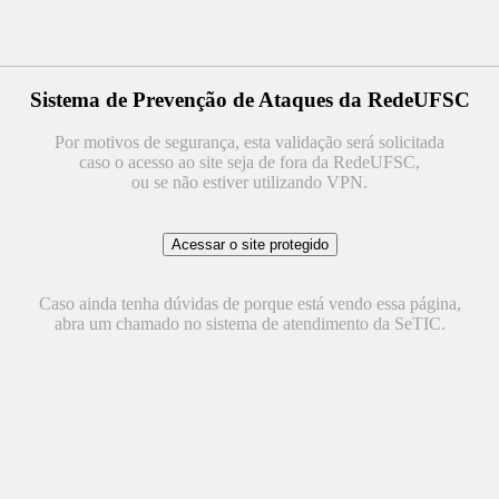
Sistema de Prevenção de Ataques da RedeUFSC
Por motivos de segurança, esta validação será solicitada
caso o acesso ao site seja de fora da RedeUFSC,
ou se não estiver utilizando VPN.
Caso ainda tenha dúvidas de porque está vendo essa página,
abra um chamado no sistema de atendimento da SeTIC.