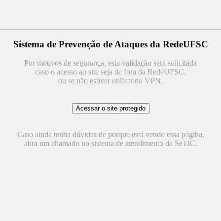
Sistema de Prevenção de Ataques da RedeUFSC
Por motivos de segurança, esta validação será solicitada
caso o acesso ao site seja de fora da RedeUFSC,
ou se não estiver utilizando VPN.
Caso ainda tenha dúvidas de porque está vendo essa página,
abra um chamado no sistema de atendimento da SeTIC.