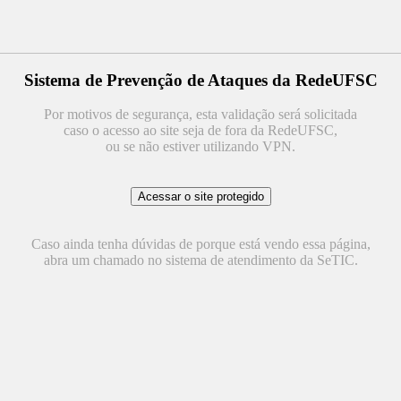
Sistema de Prevenção de Ataques da RedeUFSC
Por motivos de segurança, esta validação será solicitada
caso o acesso ao site seja de fora da RedeUFSC,
ou se não estiver utilizando VPN.
Caso ainda tenha dúvidas de porque está vendo essa página,
abra um chamado no sistema de atendimento da SeTIC.