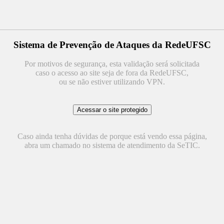
Sistema de Prevenção de Ataques da RedeUFSC
Por motivos de segurança, esta validação será solicitada
caso o acesso ao site seja de fora da RedeUFSC,
ou se não estiver utilizando VPN.
Caso ainda tenha dúvidas de porque está vendo essa página,
abra um chamado no sistema de atendimento da SeTIC.