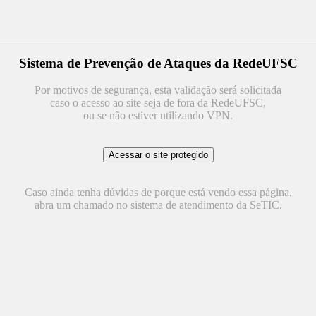
Sistema de Prevenção de Ataques da RedeUFSC
Por motivos de segurança, esta validação será solicitada
caso o acesso ao site seja de fora da RedeUFSC,
ou se não estiver utilizando VPN.
Caso ainda tenha dúvidas de porque está vendo essa página,
abra um chamado no sistema de atendimento da SeTIC.