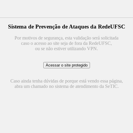
Sistema de Prevenção de Ataques da RedeUFSC
Por motivos de segurança, esta validação será solicitada
caso o acesso ao site seja de fora da RedeUFSC,
ou se não estiver utilizando VPN.
Caso ainda tenha dúvidas de porque está vendo essa página,
abra um chamado no sistema de atendimento da SeTIC.