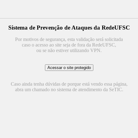
Sistema de Prevenção de Ataques da RedeUFSC
Por motivos de segurança, esta validação será solicitada
caso o acesso ao site seja de fora da RedeUFSC,
ou se não estiver utilizando VPN.
Caso ainda tenha dúvidas de porque está vendo essa página,
abra um chamado no sistema de atendimento da SeTIC.