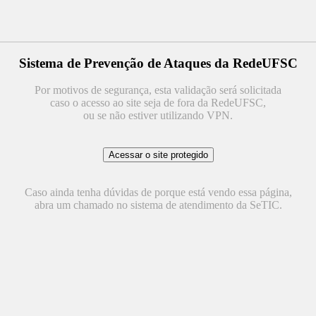
Sistema de Prevenção de Ataques da RedeUFSC
Por motivos de segurança, esta validação será solicitada
caso o acesso ao site seja de fora da RedeUFSC,
ou se não estiver utilizando VPN.
Caso ainda tenha dúvidas de porque está vendo essa página,
abra um chamado no sistema de atendimento da SeTIC.