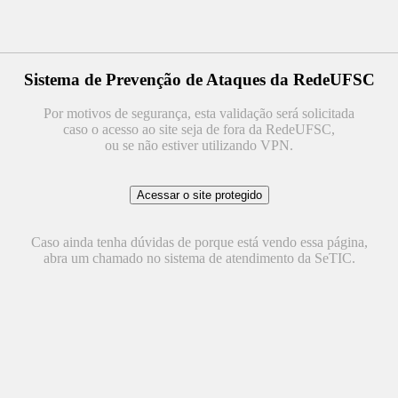
Sistema de Prevenção de Ataques da RedeUFSC
Por motivos de segurança, esta validação será solicitada
caso o acesso ao site seja de fora da RedeUFSC,
ou se não estiver utilizando VPN.
Caso ainda tenha dúvidas de porque está vendo essa página,
abra um chamado no sistema de atendimento da SeTIC.