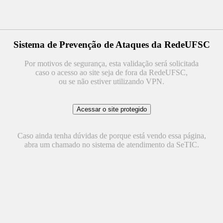
Sistema de Prevenção de Ataques da RedeUFSC
Por motivos de segurança, esta validação será solicitada
caso o acesso ao site seja de fora da RedeUFSC,
ou se não estiver utilizando VPN.
Caso ainda tenha dúvidas de porque está vendo essa página,
abra um chamado no sistema de atendimento da SeTIC.