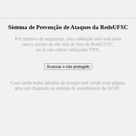
Sistema de Prevenção de Ataques da RedeUFSC
Por motivos de segurança, esta validação será solicitada
caso o acesso ao site seja de fora da RedeUFSC,
ou se não estiver utilizando VPN.
Caso ainda tenha dúvidas de porque está vendo essa página,
abra um chamado no sistema de atendimento da SeTIC.