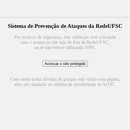
Sistema de Prevenção de Ataques da RedeUFSC
Por motivos de segurança, esta validação será solicitada
caso o acesso ao site seja de fora da RedeUFSC,
ou se não estiver utilizando VPN.
Caso ainda tenha dúvidas de porque está vendo essa página,
abra um chamado no sistema de atendimento da SeTIC.