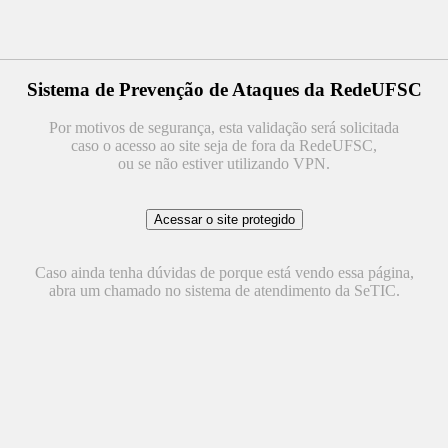
Sistema de Prevenção de Ataques da RedeUFSC
Por motivos de segurança, esta validação será solicitada
caso o acesso ao site seja de fora da RedeUFSC,
ou se não estiver utilizando VPN.
Caso ainda tenha dúvidas de porque está vendo essa página,
abra um chamado no sistema de atendimento da SeTIC.