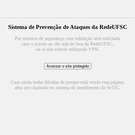
Sistema de Prevenção de Ataques da RedeUFSC
Por motivos de segurança, esta validação será solicitada
caso o acesso ao site seja de fora da RedeUFSC,
ou se não estiver utilizando VPN.
Caso ainda tenha dúvidas de porque está vendo essa página,
abra um chamado no sistema de atendimento da SeTIC.