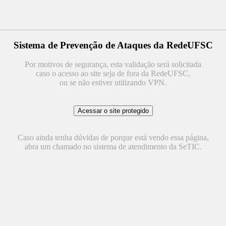
Sistema de Prevenção de Ataques da RedeUFSC
Por motivos de segurança, esta validação será solicitada
caso o acesso ao site seja de fora da RedeUFSC,
ou se não estiver utilizando VPN.
Caso ainda tenha dúvidas de porque está vendo essa página,
abra um chamado no sistema de atendimento da SeTIC.