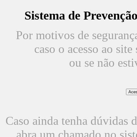
Sistema de Prevençã
Por motivos de segurança,
caso o acesso ao sit
ou se não est
Caso ainda tenha dúvidas d
abra um chamado no sist