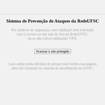
Sistema de Prevenção de Ataques da RedeUFSC
Por motivos de segurança, esta validação será solicitada
caso o acesso ao site seja de fora da RedeUFSC,
ou se não estiver utilizando VPN.
Caso ainda tenha dúvidas de porque está vendo essa página,
abra um chamado no sistema de atendimento da SeTIC.