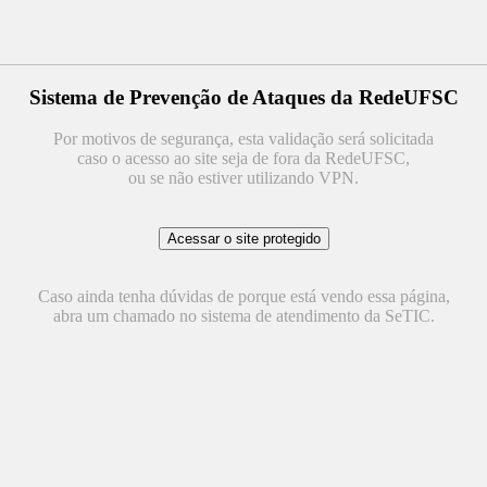
Sistema de Prevenção de Ataques da RedeUFSC
Por motivos de segurança, esta validação será solicitada
caso o acesso ao site seja de fora da RedeUFSC,
ou se não estiver utilizando VPN.
Caso ainda tenha dúvidas de porque está vendo essa página,
abra um chamado no sistema de atendimento da SeTIC.