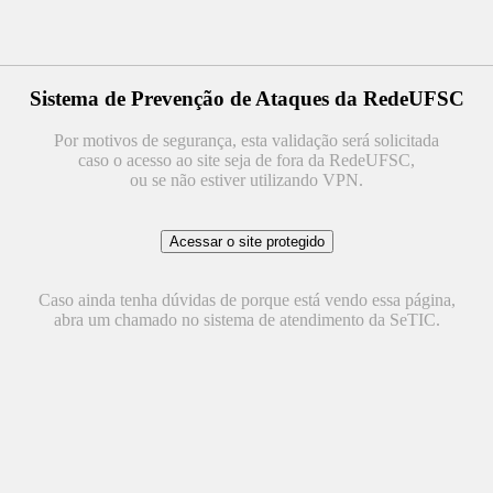
Sistema de Prevenção de Ataques da RedeUFSC
Por motivos de segurança, esta validação será solicitada
caso o acesso ao site seja de fora da RedeUFSC,
ou se não estiver utilizando VPN.
Caso ainda tenha dúvidas de porque está vendo essa página,
abra um chamado no sistema de atendimento da SeTIC.