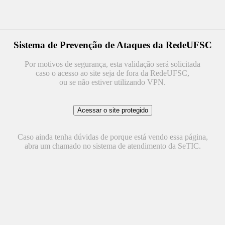
Sistema de Prevenção de Ataques da RedeUFSC
Por motivos de segurança, esta validação será solicitada
caso o acesso ao site seja de fora da RedeUFSC,
ou se não estiver utilizando VPN.
Caso ainda tenha dúvidas de porque está vendo essa página,
abra um chamado no sistema de atendimento da SeTIC.