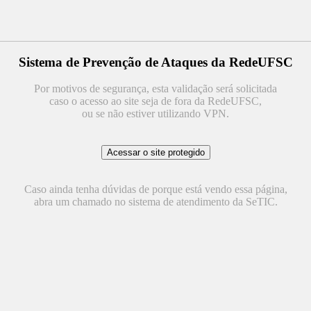
Sistema de Prevenção de Ataques da RedeUFSC
Por motivos de segurança, esta validação será solicitada
caso o acesso ao site seja de fora da RedeUFSC,
ou se não estiver utilizando VPN.
Caso ainda tenha dúvidas de porque está vendo essa página,
abra um chamado no sistema de atendimento da SeTIC.