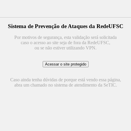
Sistema de Prevenção de Ataques da RedeUFSC
Por motivos de segurança, esta validação será solicitada
caso o acesso ao site seja de fora da RedeUFSC,
ou se não estiver utilizando VPN.
Caso ainda tenha dúvidas de porque está vendo essa página,
abra um chamado no sistema de atendimento da SeTIC.