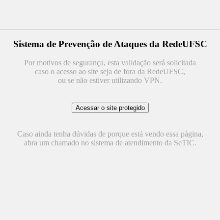
Sistema de Prevenção de Ataques da RedeUFSC
Por motivos de segurança, esta validação será solicitada
caso o acesso ao site seja de fora da RedeUFSC,
ou se não estiver utilizando VPN.
Caso ainda tenha dúvidas de porque está vendo essa página,
abra um chamado no sistema de atendimento da SeTIC.