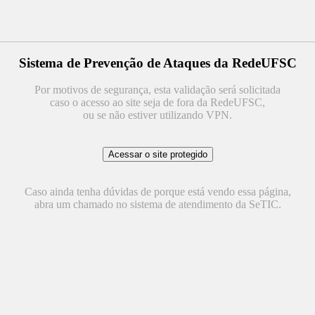
Sistema de Prevenção de Ataques da RedeUFSC
Por motivos de segurança, esta validação será solicitada
caso o acesso ao site seja de fora da RedeUFSC,
ou se não estiver utilizando VPN.
Caso ainda tenha dúvidas de porque está vendo essa página,
abra um chamado no sistema de atendimento da SeTIC.