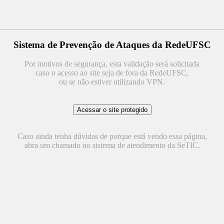
Sistema de Prevenção de Ataques da RedeUFSC
Por motivos de segurança, esta validação será solicitada
caso o acesso ao site seja de fora da RedeUFSC,
ou se não estiver utilizando VPN.
Caso ainda tenha dúvidas de porque está vendo essa página,
abra um chamado no sistema de atendimento da SeTIC.