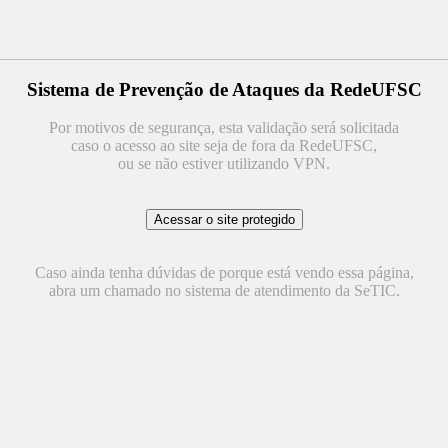
Sistema de Prevenção de Ataques da RedeUFSC
Por motivos de segurança, esta validação será solicitada
caso o acesso ao site seja de fora da RedeUFSC,
ou se não estiver utilizando VPN.
Caso ainda tenha dúvidas de porque está vendo essa página,
abra um chamado no sistema de atendimento da SeTIC.