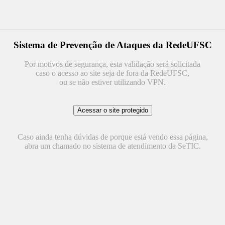
Sistema de Prevenção de Ataques da RedeUFSC
Por motivos de segurança, esta validação será solicitada
caso o acesso ao site seja de fora da RedeUFSC,
ou se não estiver utilizando VPN.
Caso ainda tenha dúvidas de porque está vendo essa página,
abra um chamado no sistema de atendimento da SeTIC.