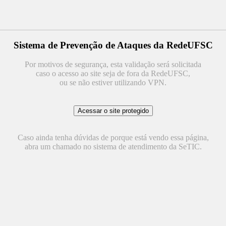
Sistema de Prevenção de Ataques da RedeUFSC
Por motivos de segurança, esta validação será solicitada
caso o acesso ao site seja de fora da RedeUFSC,
ou se não estiver utilizando VPN.
Caso ainda tenha dúvidas de porque está vendo essa página,
abra um chamado no sistema de atendimento da SeTIC.