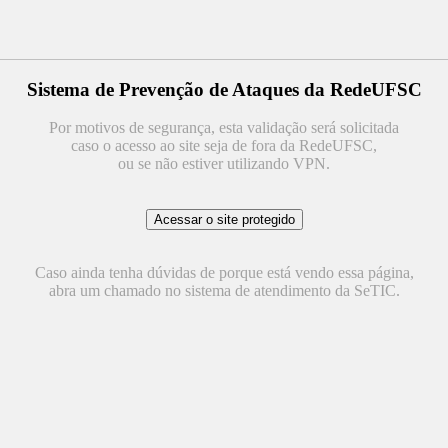
Sistema de Prevenção de Ataques da RedeUFSC
Por motivos de segurança, esta validação será solicitada
caso o acesso ao site seja de fora da RedeUFSC,
ou se não estiver utilizando VPN.
Caso ainda tenha dúvidas de porque está vendo essa página,
abra um chamado no sistema de atendimento da SeTIC.