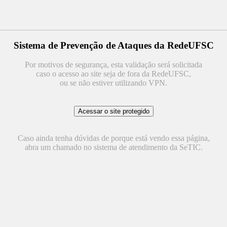
Sistema de Prevenção de Ataques da RedeUFSC
Por motivos de segurança, esta validação será solicitada
caso o acesso ao site seja de fora da RedeUFSC,
ou se não estiver utilizando VPN.
Caso ainda tenha dúvidas de porque está vendo essa página,
abra um chamado no sistema de atendimento da SeTIC.