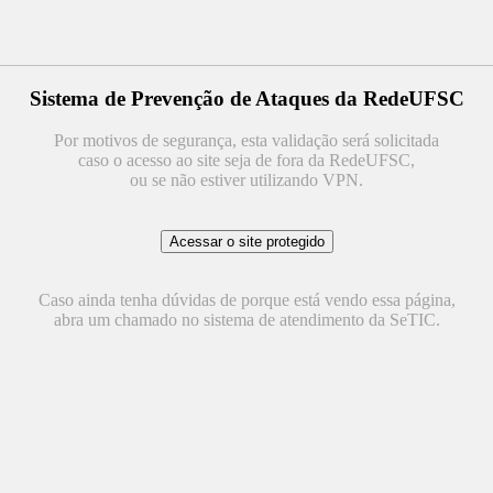
Sistema de Prevenção de Ataques da RedeUFSC
Por motivos de segurança, esta validação será solicitada
caso o acesso ao site seja de fora da RedeUFSC,
ou se não estiver utilizando VPN.
Caso ainda tenha dúvidas de porque está vendo essa página,
abra um chamado no sistema de atendimento da SeTIC.