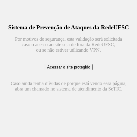
Sistema de Prevenção de Ataques da RedeUFSC
Por motivos de segurança, esta validação será solicitada
caso o acesso ao site seja de fora da RedeUFSC,
ou se não estiver utilizando VPN.
Caso ainda tenha dúvidas de porque está vendo essa página,
abra um chamado no sistema de atendimento da SeTIC.