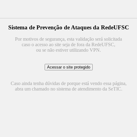
Sistema de Prevenção de Ataques da RedeUFSC
Por motivos de segurança, esta validação será solicitada
caso o acesso ao site seja de fora da RedeUFSC,
ou se não estiver utilizando VPN.
Caso ainda tenha dúvidas de porque está vendo essa página,
abra um chamado no sistema de atendimento da SeTIC.