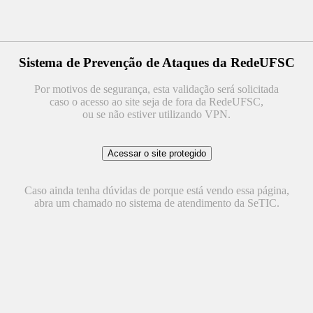
Sistema de Prevenção de Ataques da RedeUFSC
Por motivos de segurança, esta validação será solicitada
caso o acesso ao site seja de fora da RedeUFSC,
ou se não estiver utilizando VPN.
Caso ainda tenha dúvidas de porque está vendo essa página,
abra um chamado no sistema de atendimento da SeTIC.