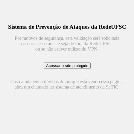
Sistema de Prevenção de Ataques da RedeUFSC
Por motivos de segurança, esta validação será solicitada
caso o acesso ao site seja de fora da RedeUFSC,
ou se não estiver utilizando VPN.
Caso ainda tenha dúvidas de porque está vendo essa página,
abra um chamado no sistema de atendimento da SeTIC.