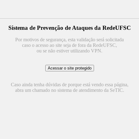
Sistema de Prevenção de Ataques da RedeUFSC
Por motivos de segurança, esta validação será solicitada
caso o acesso ao site seja de fora da RedeUFSC,
ou se não estiver utilizando VPN.
Caso ainda tenha dúvidas de porque está vendo essa página,
abra um chamado no sistema de atendimento da SeTIC.