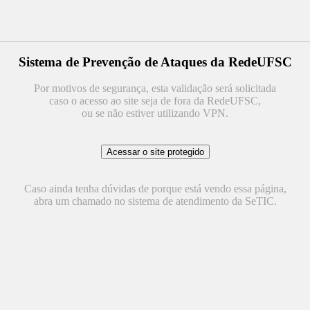
Sistema de Prevenção de Ataques da RedeUFSC
Por motivos de segurança, esta validação será solicitada
caso o acesso ao site seja de fora da RedeUFSC,
ou se não estiver utilizando VPN.
Caso ainda tenha dúvidas de porque está vendo essa página,
abra um chamado no sistema de atendimento da SeTIC.