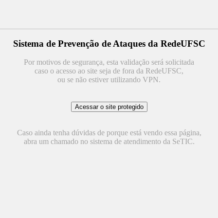
Sistema de Prevenção de Ataques da RedeUFSC
Por motivos de segurança, esta validação será solicitada
caso o acesso ao site seja de fora da RedeUFSC,
ou se não estiver utilizando VPN.
Caso ainda tenha dúvidas de porque está vendo essa página,
abra um chamado no sistema de atendimento da SeTIC.