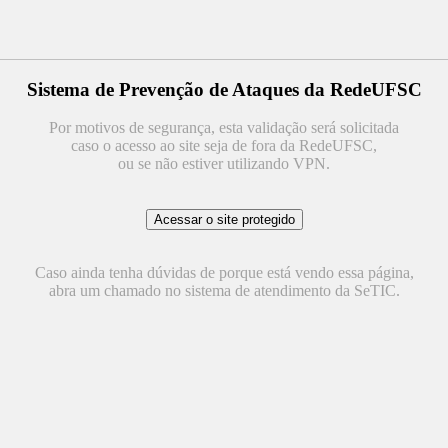
Sistema de Prevenção de Ataques da RedeUFSC
Por motivos de segurança, esta validação será solicitada
caso o acesso ao site seja de fora da RedeUFSC,
ou se não estiver utilizando VPN.
Caso ainda tenha dúvidas de porque está vendo essa página,
abra um chamado no sistema de atendimento da SeTIC.