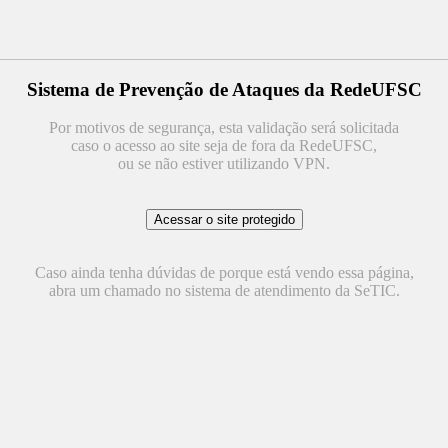
Sistema de Prevenção de Ataques da RedeUFSC
Por motivos de segurança, esta validação será solicitada
caso o acesso ao site seja de fora da RedeUFSC,
ou se não estiver utilizando VPN.
Caso ainda tenha dúvidas de porque está vendo essa página,
abra um chamado no sistema de atendimento da SeTIC.