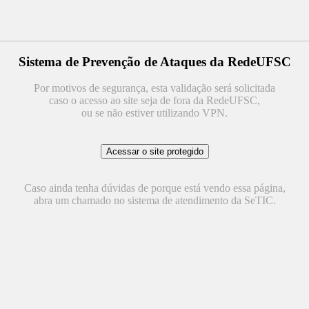
Sistema de Prevenção de Ataques da RedeUFSC
Por motivos de segurança, esta validação será solicitada
caso o acesso ao site seja de fora da RedeUFSC,
ou se não estiver utilizando VPN.
Caso ainda tenha dúvidas de porque está vendo essa página,
abra um chamado no sistema de atendimento da SeTIC.