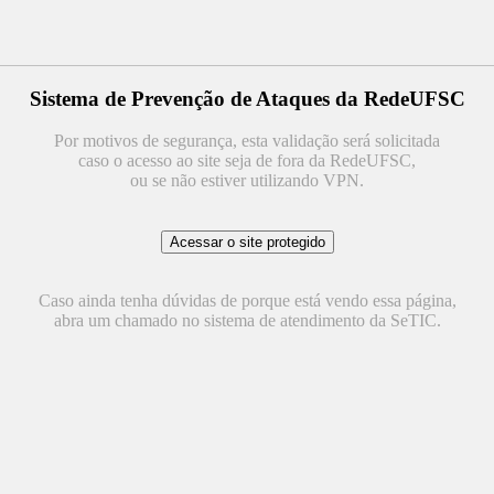
Sistema de Prevenção de Ataques da RedeUFSC
Por motivos de segurança, esta validação será solicitada
caso o acesso ao site seja de fora da RedeUFSC,
ou se não estiver utilizando VPN.
Caso ainda tenha dúvidas de porque está vendo essa página,
abra um chamado no sistema de atendimento da SeTIC.